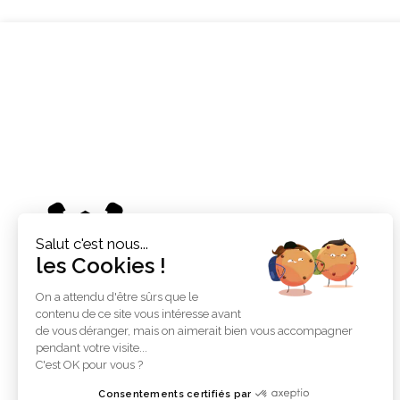
Accueil
Salut c'est nous...
les Cookies !
On a attendu d'être sûrs que le
contenu de ce site vous intéresse avant
À propos de ce site
de vous déranger, mais on aimerait bien vous accompagner
pendant votre visite...
C'est OK pour vous ?
C’est peut-être le bon endroit pour vous présenter
et votre site ou insérer quelques crédits.
Consentements certifiés par