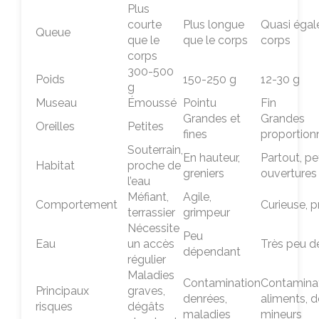
Plus
courte
Plus longue
Quasi égal
Queue
que le
que le corps
corps
corps
300-500
Poids
150-250 g
12-30 g
g
Museau
Émoussé
Pointu
Fin
Grandes et
Grandes
Oreilles
Petites
fines
proportion
Souterrain,
En hauteur,
Partout, pe
Habitat
proche de
greniers
ouvertures
l’eau
Méfiant,
Agile,
Comportement
Curieuse, p
terrassier
grimpeur
Nécessite
Peu
Eau
un accès
Très peu 
dépendant
régulier
Maladies
Contamination
Contamina
Principaux
graves,
denrées,
aliments, 
risques
dégâts
maladies
mineurs