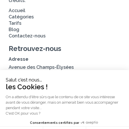
crédits.
Accueil
Catégories
Tarifs
Blog
Contactez-nous
Retrouvez-nous
Adresse
Avenue des Champs-Élysées
75008, Paris
Salut c'est nous...
les Cookies !
Heures d’ouverture
Du lundi au vendredi : 9h00—17h00
On a attendu d'être sûrs que le contenu de ce site vous intéresse
Les samedi et dimanche : 11h00–15h00
avant de vous déranger, mais on aimerait bien vous accompagner
pendant votre visite...
C'est OK pour vous ?
Consentements certifiés par