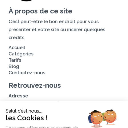
À propos de ce site
C’est peut-être le bon endroit pour vous
présenter et votre site ou insérer quelques
crédits.
Accueil
Catégories
Tarifs
Blog
Contactez-nous
Retrouvez-nous
Adresse
Avenue des Champs-Élysées
Salut c'est nous...
75008, Paris
les Cookies !
Heures d’ouverture
On a attendu d'être sûrs que le contenu de