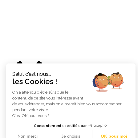
Accueil
Salut c'est nous...
les Cookies !
On a attendu d'être sûrs que le
contenu de ce site vous intéresse avant
de vous déranger, mais on aimerait bien vous accompagner
À propos de ce site
pendant votre visite...
C'est OK pour vous ?
C’est peut-être le bon endroit pour vous présenter
Consentements certifiés par
et votre site ou insérer quelques crédits.
Non merci
Je choisis
OK pour moi