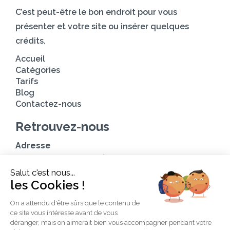
C’est peut-être le bon endroit pour vous
présenter et votre site ou insérer quelques
crédits.
Accueil
Catégories
Tarifs
Blog
Contactez-nous
Retrouvez-nous
Adresse
Avenue des Champs-Élysées
Salut c'est nous...
75008, Paris
les Cookies !
Heures d’ouverture
On a attendu d'être sûrs que le contenu de
Du lundi au vendredi : 9h00—17h00
ce site vous intéresse avant de vous
Les samedi et dimanche : 11h00–15h00
déranger, mais on aimerait bien vous accompagner pendant votre