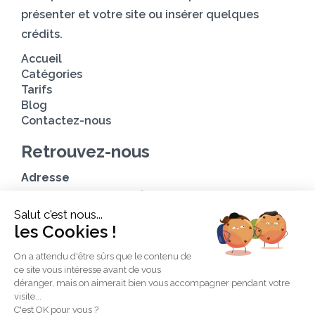
présenter et votre site ou insérer quelques
crédits.
Accueil
Catégories
Tarifs
Blog
Contactez-nous
Retrouvez-nous
Adresse
Avenue des Champs-Élysées
Salut c'est nous...
75008, Paris
les Cookies !
Heures d’ouverture
On a attendu d'être sûrs que le contenu de
Du lundi au vendredi : 9h00—17h00
ce site vous intéresse avant de vous
Les samedi et dimanche : 11h00–15h00
déranger, mais on aimerait bien vous accompagner pendant votre
visite...
C'est OK pour vous ?